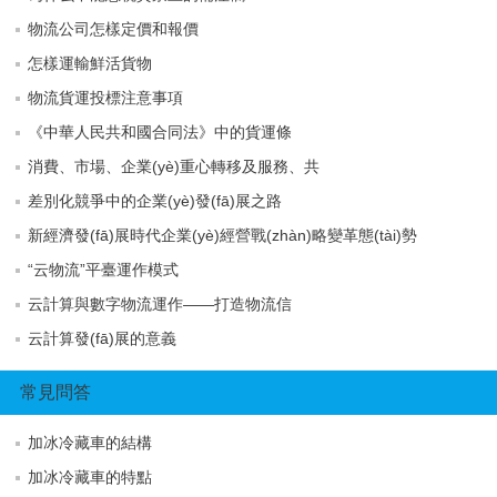
物流公司怎樣定價和報價
怎樣運輸鮮活貨物
物流貨運投標注意事項
《中華人民共和國合同法》中的貨運條
消費、市場、企業(yè)重心轉移及服務、共
差別化競爭中的企業(yè)發(fā)展之路
新經濟發(fā)展時代企業(yè)經營戰(zhàn)略變革態(tài)勢
“云物流”平臺運作模式
云計算與數字物流運作——打造物流信
云計算發(fā)展的意義
常見問答
加冰冷藏車的結構
加冰冷藏車的特點