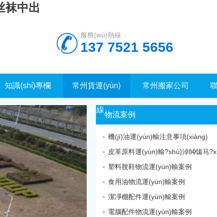
丝袜中出
服務(wù)熱線
137 7521 5656
知識(shí)專欄
常州貨運(yùn)
常州搬家公司
聯
專線
物流案例
機(jī)油運(yùn)輸注意事項(xiàng)
皮革原料運(yùn)輸?shù)淖⒁馐马?xi
塑料脫鞋物流運(yùn)輸案例
食用油物流運(yùn)輸案例
潔凈棚配件運(yùn)輸案例
電腦配件物流運(yùn)輸案例