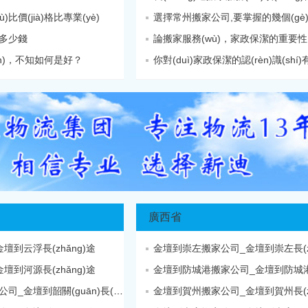
比價(jià)格比專業(yè)
選擇常州搬家公司,要掌握的幾個(gè)要
多少錢
論搬家服務(wù)，家政保潔的重要性
n)，不知如何是好？
你對(duì)家政保潔的認(rèn)識(shí)有多少
廣西省
到云浮長(zhǎng)途
金壇到崇左搬家公司_金壇到崇左長(zh
到河源長(zhǎng)途
金壇到防城港搬家公司_金壇到防城
金壇到韶關(guān)搬家公司_金壇到韶關(guān)長(zhǎng)途
金壇到賀州搬家公司_金壇到賀州長(zh