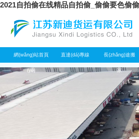
2021自拍偷在线精品自拍偷_偷偷要色偷
網(wǎng)站首頁
直達(dá)專線
長(zhǎng)途搬
(yè)
家