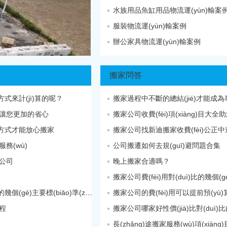
水族用品魚缸用品物流運(yùn)輸案
服裝物流運(yùn)輸案例
辦公家具物流運(yùn)輸案例
搬家問答
方式來計(jì)算的呢？
搬家過程中不斷的總結(jié)才能成為專
讓您更加的省心
搬家公司收費(fèi)項(xiàng)目大
收取方式才能放心搬家
搬家公司找新迪搬家收費(fèi)公正
務(wù)
公司搬遷如何去規(guī)避問題合集
公司
晚上搬家合適嗎？
搬家公司費(fèi)用對(duì)比的幾個(gè
搬家公司費(fèi)用確定的幾個(gè)主要標(biāo)準(zhǔn)
搬家公司的費(fèi)用可以提前預(yù)
流程
長(zhǎng)途搬家服務(wù)項(xiàn