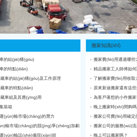
搬家知識(shí)
結(jié)構(gòu)
搬家費(fèi)用通過哪些
的特點(diǎn)
精品搬家工人師傅如何
冷藏車的結(jié)構(gòu)及工作原理
了解搬家費(fèi)用
冷藏車的特點(diǎn)
原來新迪搬家還有這些服
冷藏車組及其應(yīng)用
為客戶著想的小件搬家
集裝箱
晚上搬家時(shí)間夠嗎
(yùn)輸市場(chǎng)的潛力
n)輸市場(chǎng)的競(jìng)爭(zhēng)加劇
搬家公司的服務(wù)
yùn)輸設(shè)備現(xiàn)狀
晚上可以搬家嗎？