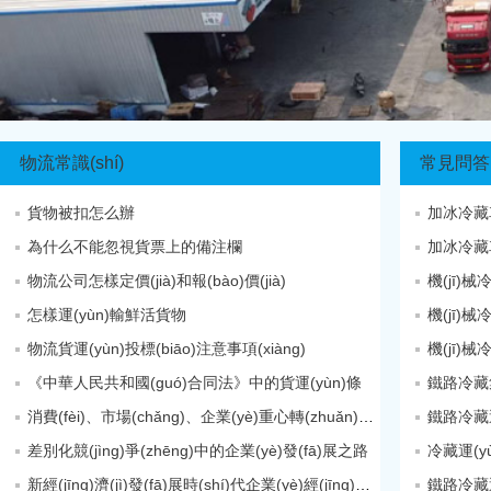
物流常識(shí)
常見問答
貨物被扣怎么辦
加冰冷藏車的
為什么不能忽視貨票上的備注欄
加冰冷藏車
物流公司怎樣定價(jià)和報(bào)價(jià)
機(jī)械
怎樣運(yùn)輸鮮活貨物
機(jī)械
物流貨運(yùn)投標(biāo)注意事項(xiàng)
機(jī)械
《中華人民共和國(guó)合同法》中的貨運(yùn)條
鐵路冷藏
消費(fèi)、市場(chǎng)、企業(yè)重心轉(zhuǎn)移及服務(wù)、共
鐵路冷藏運
差別化競(jìng)爭(zhēng)中的企業(yè)發(fā)展之路
冷藏運(yù
新經(jīng)濟(jì)發(fā)展時(shí)代企業(yè)經(jīng)營(yíng)戰(zhàn)略變革態(tài)勢(shì)
鐵路冷藏運(