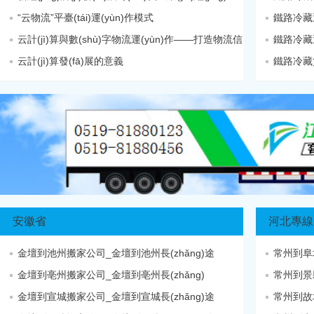
“云物流”平臺(tái)運(yùn)作模式
鐵路冷藏
云計(jì)算與數(shù)字物流運(yùn)作——打造物流信
鐵路冷藏運
云計(jì)算發(fā)展的意義
鐵路冷藏貨
安徽省
河北專線
金壇到池州搬家公司_金壇到池州長(zhǎng)途
常州到阜
金壇到亳州搬家公司_金壇到亳州長(zhǎng)
常州到景縣
金壇到宣城搬家公司_金壇到宣城長(zhǎng)途
常州到故