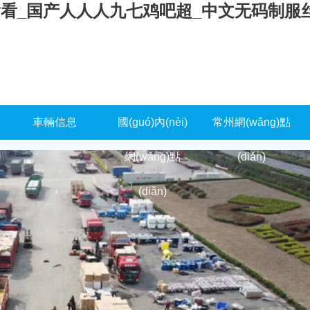
偷看_国产人人人九七鸡吧超_中文无码制服
車輛信息
國(guó)內(nèi)
常州網(wǎng)點
網(wǎng)點
(diǎn)
(diǎn)