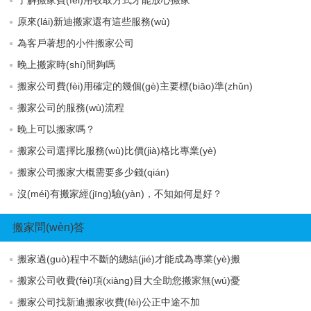
原來(lái)新迪搬家還有這些服務(wù)
為客戶著想的小件搬家公司
晚上搬家時(shí)間夠嗎
搬家公司費(fèi)用確定的幾個(gè)主要標(biāo)準(zhǔn)
搬家公司的服務(wù)流程
晚上可以搬家嗎？
搬家公司選擇比服務(wù)比價(jià)格比專業(yè)
搬家公司搬家大概需要多少錢(qián)
沒(méi)有搬家經(jīng)驗(yàn)，不知如何是好？
搬家問(wèn)答
搬家過(guò)程中不斷的總結(jié)才能成為專業(yè)搬
搬家公司收費(fèi)項(xiàng)目大全助您搬家無(wú)憂
搬家公司找新迪搬家收費(fèi)公正中途不加