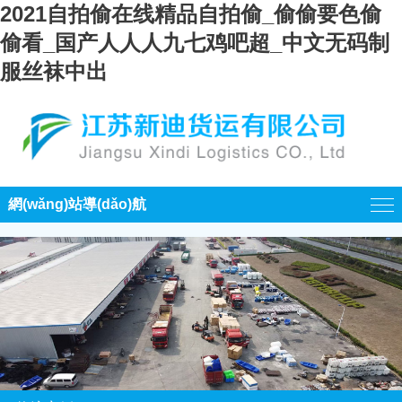
2021自拍偷在线精品自拍偷_偷偷要色偷
偷看_国产人人人九七鸡吧超_中文无码制
服丝袜中出
網(wǎng)站導(dǎo)航