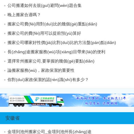
公司搬遷如何去規(guī)避問(wèn)題合集
晚上搬家合適嗎？
搬家公司費(fèi)用對(duì)比的幾個(gè)重點(diǎn)
搬家公司的費(fèi)用可以提前預(yù)算好
搬家公司哪家好性價(jià)比對(duì)比的方法盤(pán)點(diǎn)
長(zhǎng)途搬家服務(wù)項(xiàng)目帶來(lái)的便利
選擇常州搬家公司,要掌握的幾個(gè)要點(diǎn)
論搬家服務(wù)，家政保潔的重要性
你對(duì)家政保潔的認(rèn)識(shí)有多少？
安徽省
金壇到池州搬家公司_金壇到池州長(zhǎng)途