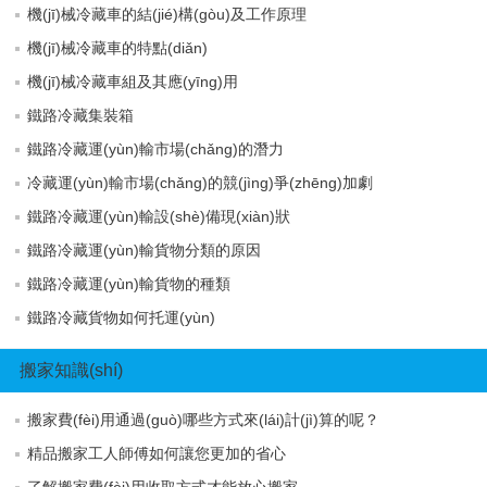
機(jī)械冷藏車的結(jié)構(gòu)及工作原理
機(jī)械冷藏車的特點(diǎn)
機(jī)械冷藏車組及其應(yīng)用
鐵路冷藏集裝箱
鐵路冷藏運(yùn)輸市場(chǎng)的潛力
冷藏運(yùn)輸市場(chǎng)的競(jìng)爭(zhēng)加劇
鐵路冷藏運(yùn)輸設(shè)備現(xiàn)狀
鐵路冷藏運(yùn)輸貨物分類的原因
鐵路冷藏運(yùn)輸貨物的種類
鐵路冷藏貨物如何托運(yùn)
搬家知識(shí)
搬家費(fèi)用通過(guò)哪些方式來(lái)計(jì)算的呢？
精品搬家工人師傅如何讓您更加的省心
了解搬家費(fèi)用收取方式才能放心搬家