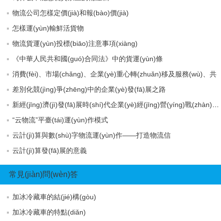
物流公司怎樣定價(jià)和報(bào)價(jià)
怎樣運(yùn)輸鮮活貨物
物流貨運(yùn)投標(biāo)注意事項(xiàng)
《中華人民共和國(guó)合同法》中的貨運(yùn)條
消費(fèi)、市場(chǎng)、企業(yè)重心轉(zhuǎn)移及服務(wù)、共
差別化競(jìng)爭(zhēng)中的企業(yè)發(fā)展之路
新經(jīng)濟(jì)發(fā)展時(shí)代企業(yè)經(jīng)營(yíng)戰(zhàn)略變革態(tài)勢(shì)
“云物流”平臺(tái)運(yùn)作模式
云計(jì)算與數(shù)字物流運(yùn)作——打造物流信
云計(jì)算發(fā)展的意義
常見(jiàn)問(wèn)答
加冰冷藏車的結(jié)構(gòu)
加冰冷藏車的特點(diǎn)