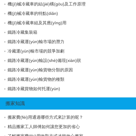
機(jī)械冷藏車的結(jié)構(gòu)及工作原理
機(jī)械冷藏車的特點(diǎn)
機(jī)械冷藏車組及其應(yīng)用
鐵路冷藏集裝箱
鐵路冷藏運(yùn)輸市場的潛力
冷藏運(yùn)輸市場的競爭加劇
鐵路冷藏運(yùn)輸設(shè)備現(xiàn)狀
鐵路冷藏運(yùn)輸貨物分類的原因
鐵路冷藏運(yùn)輸貨物的種類
鐵路冷藏貨物如何托運(yùn)
搬家知識
搬家費(fèi)用通過哪些方式來計算的呢？
精品搬家工人師傅如何讓您更加的省心
了解搬家費(fèi)用收取方式才能放心搬家