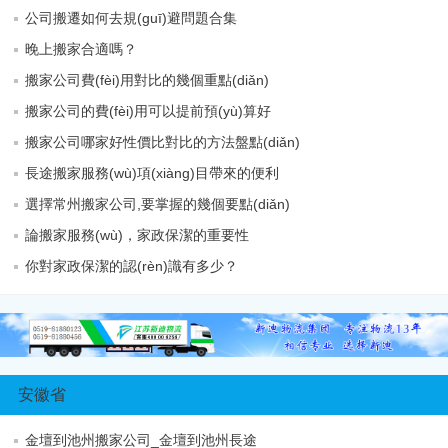
公司搬遷如何去規(guī)避問題合集
晚上搬家合適嗎？
搬家公司費(fèi)用對比的幾個重點(diǎn)
搬家公司的費(fèi)用可以提前預(yù)算好
搬家公司哪家好性價比對比的方法盤點(diǎn)
長途搬家服務(wù)項(xiàng)目帶來的便利
選擇常州搬家公司,要掌握的幾個要點(diǎn)
論搬家服務(wù)，家政保潔的重要性
你對家政保潔的認(rèn)識有多少？
安徽省
金壇到池州搬家公司_金壇到池州長途