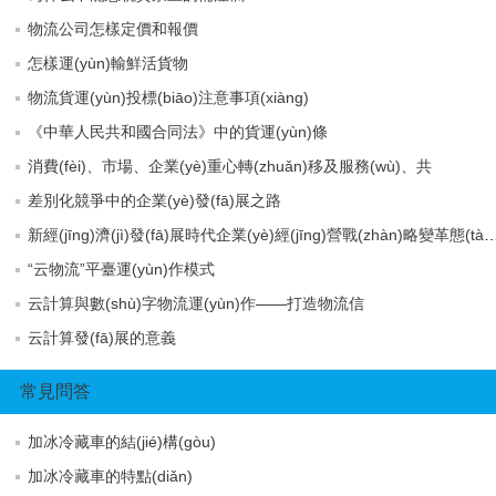
物流公司怎樣定價和報價
怎樣運(yùn)輸鮮活貨物
物流貨運(yùn)投標(biāo)注意事項(xiàng)
《中華人民共和國合同法》中的貨運(yùn)條
消費(fèi)、市場、企業(yè)重心轉(zhuǎn)移及服務(wù)、共
差別化競爭中的企業(yè)發(fā)展之路
新經(jīng)濟(jì)發(fā)展時代企業(yè)經(jīng)營戰(zhà
“云物流”平臺運(yùn)作模式
云計算與數(shù)字物流運(yùn)作——打造物流信
云計算發(fā)展的意義
常見問答
加冰冷藏車的結(jié)構(gòu)
加冰冷藏車的特點(diǎn)