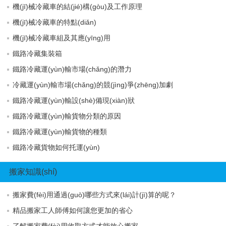
機(jī)械冷藏車的結(jié)構(gòu)及工作原理
機(jī)械冷藏車的特點(diǎn)
機(jī)械冷藏車組及其應(yīng)用
鐵路冷藏集裝箱
鐵路冷藏運(yùn)輸市場(chǎng)的潛力
冷藏運(yùn)輸市場(chǎng)的競(jìng)爭(zhēng)加劇
鐵路冷藏運(yùn)輸設(shè)備現(xiàn)狀
鐵路冷藏運(yùn)輸貨物分類的原因
鐵路冷藏運(yùn)輸貨物的種類
鐵路冷藏貨物如何托運(yùn)
搬家知識(shí)
搬家費(fèi)用通過(guò)哪些方式來(lái)計(jì)算的呢？
精品搬家工人師傅如何讓您更加的省心
了解搬家費(fèi)用收取方式才能放心搬家