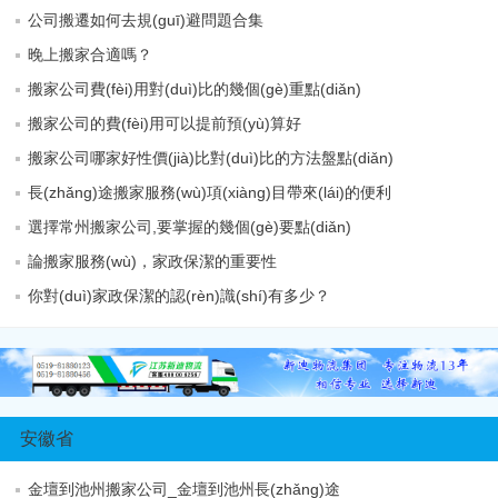
公司搬遷如何去規(guī)避問題合集
晚上搬家合適嗎？
搬家公司費(fèi)用對(duì)比的幾個(gè)重點(diǎn)
搬家公司的費(fèi)用可以提前預(yù)算好
搬家公司哪家好性價(jià)比對(duì)比的方法盤點(diǎn)
長(zhǎng)途搬家服務(wù)項(xiàng)目帶來(lái)的便利
選擇常州搬家公司,要掌握的幾個(gè)要點(diǎn)
論搬家服務(wù)，家政保潔的重要性
你對(duì)家政保潔的認(rèn)識(shí)有多少？
安徽省
金壇到池州搬家公司_金壇到池州長(zhǎng)途