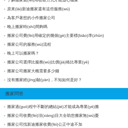
原來(lái)新迪搬家還有這些服務(wù)
為客戶著想的小件搬家公司
晚上搬家時(shí)間夠嗎
搬家公司費(fèi)用確定的幾個(gè)主要標(biāo)準(zhǔn)
搬家公司的服務(wù)流程
晚上可以搬家嗎？
搬家公司選擇比服務(wù)比價(jià)格比專業(yè)
搬家公司搬家大概需要多少錢
沒有搬家經(jīng)驗(yàn)，不知如何是好？
搬家問答
搬家過(guò)程中不斷的總結(jié)才能成為專業(yè)搬
搬家公司收費(fèi)項(xiàng)目大全助您搬家無(wú)憂
搬家公司找新迪搬家收費(fèi)公正中途不加