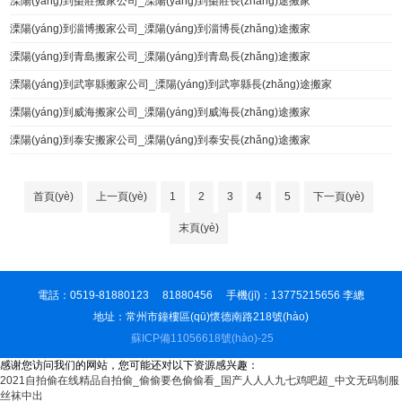
溧陽(yáng)到棗莊搬家公司_溧陽(yáng)到棗莊長(zhǎng)途搬家
溧陽(yáng)到淄博搬家公司_溧陽(yáng)到淄博長(zhǎng)途搬家
溧陽(yáng)到青島搬家公司_溧陽(yáng)到青島長(zhǎng)途搬家
溧陽(yáng)到武寧縣搬家公司_溧陽(yáng)到武寧縣長(zhǎng)途搬家
溧陽(yáng)到威海搬家公司_溧陽(yáng)到威海長(zhǎng)途搬家
溧陽(yáng)到泰安搬家公司_溧陽(yáng)到泰安長(zhǎng)途搬家
首頁(yè)
上一頁(yè)
1
2
3
4
5
下一頁(yè)
末頁(yè)
電話：0519-81880123 81880456 手機(jī)：13775215656 李總
地址：常州市鐘樓區(qū)懷德南路218號(hào)
蘇ICP備11056618號(hào)-25
感谢您访问我们的网站，您可能还对以下资源感兴趣：
2021自拍偷在线精品自拍偷_偷偷要色偷偷看_国产人人人九七鸡吧超_中文无码制服
丝袜中出