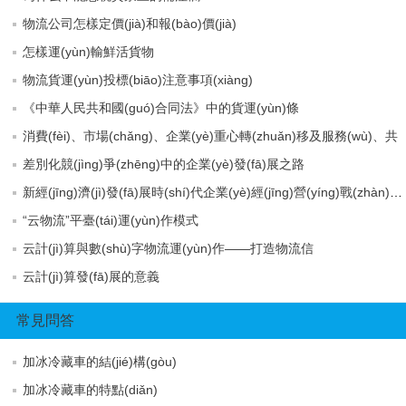
物流公司怎樣定價(jià)和報(bào)價(jià)
怎樣運(yùn)輸鮮活貨物
物流貨運(yùn)投標(biāo)注意事項(xiàng)
《中華人民共和國(guó)合同法》中的貨運(yùn)條
消費(fèi)、市場(chǎng)、企業(yè)重心轉(zhuǎn)移及服務(wù)、共
差別化競(jìng)爭(zhēng)中的企業(yè)發(fā)展之路
新經(jīng)濟(jì)發(fā)展時(shí)代企業(yè)經(jīng)營(yíng)戰(zhàn)略變革態(tài)勢(shì)
“云物流”平臺(tái)運(yùn)作模式
云計(jì)算與數(shù)字物流運(yùn)作——打造物流信
云計(jì)算發(fā)展的意義
常見問答
加冰冷藏車的結(jié)構(gòu)
加冰冷藏車的特點(diǎn)