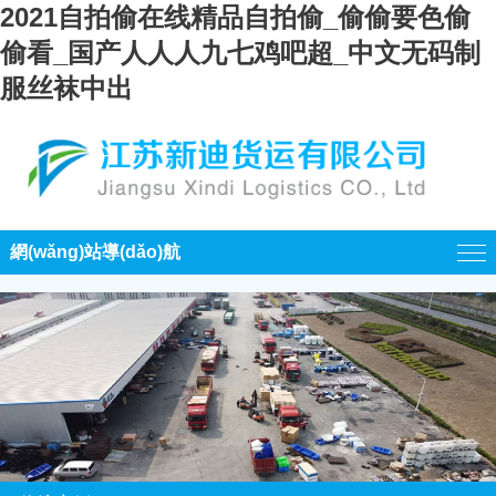
2021自拍偷在线精品自拍偷_偷偷要色偷
偷看_国产人人人九七鸡吧超_中文无码制
服丝袜中出
網(wǎng)站導(dǎo)航